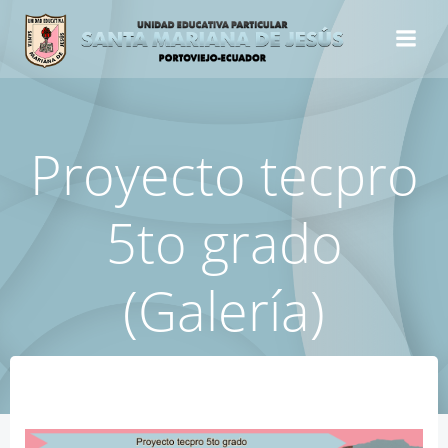
Saltar
al
contenido
Proyecto tecpro
5to grado
(Galería)